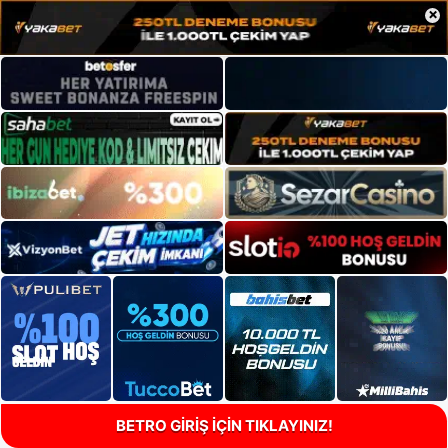
×
BETRO GİRİŞ İÇİN TIKLAYINIZ!