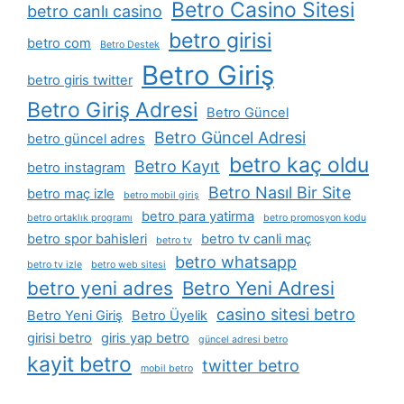
Betro Casino Sitesi
betro canlı casino
betro girisi
betro com
Betro Destek
Betro Giriş
betro giris twitter
Betro Giriş Adresi
Betro Güncel
Betro Güncel Adresi
betro güncel adres
betro kaç oldu
Betro Kayıt
betro instagram
Betro Nasıl Bir Site
betro maç izle
betro mobil giriş
betro para yatirma
betro ortaklık programı
betro promosyon kodu
betro spor bahisleri
betro tv canli maç
betro tv
betro whatsapp
betro tv izle
betro web sitesi
betro yeni adres
Betro Yeni Adresi
casino sitesi betro
Betro Yeni Giriş
Betro Üyelik
girisi betro
giris yap betro
güncel adresi betro
kayit betro
twitter betro
mobil betro