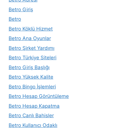
Betro Giriş
Betro
Betro Köklü Hizmet
Betro Ana Oyunlar
Betro Şirket Yardımı
Betro Türkiye Siteleri
Betro Giriş Başlığı
Betro Yüksek Kalite
Betro Bingo İşlemleri
Betro Hesap Görüntüleme
Betro Hesap Kapatma
Betro Canlı Bahisler
Betro Kullanıcı Odaklı