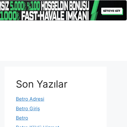
Son Yazılar
Betro Adresi
Betro Giriş
Betro