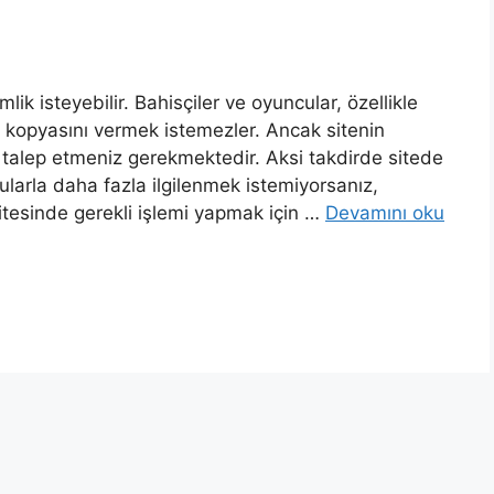
lik isteyebilir. Bahisçiler ve oyuncular, özellikle
ir kopyasını vermek istemezler. Ancak sitenin
ı talep etmeniz gerekmektedir. Aksi takdirde sitede
ularla daha fazla ilgilenmek istemiyorsanız,
itesinde gerekli işlemi yapmak için …
Devamını oku