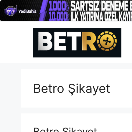
İçeriğe
atla
Betro Şikayet
Betro Şikayet