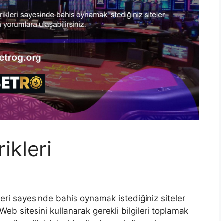
ikleri
ikleri sayesinde bahis oynamak istediğiniz siteler
eb sitesini kullanarak gerekli bilgileri toplamak