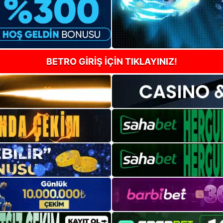
BETRO GİRİŞ İÇİN TIKLAYINIZ!