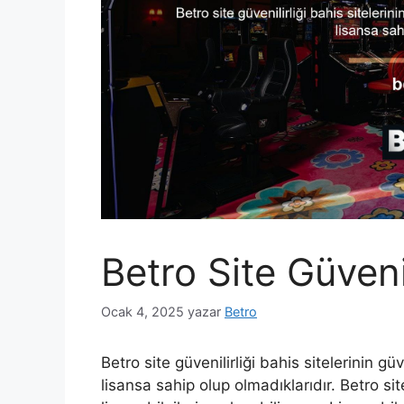
Betro Site Güvenil
Ocak 4, 2025
yazar
Betro
Betro site güvenilirliği bahis sitelerinin güv
lisansa sahip olup olmadıklarıdır. Betro s