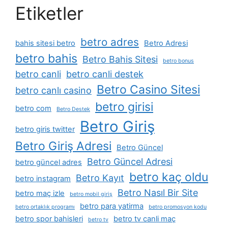
Etiketler
betro adres
bahis sitesi betro
Betro Adresi
betro bahis
Betro Bahis Sitesi
betro bonus
betro canli
betro canli destek
Betro Casino Sitesi
betro canlı casino
betro girisi
betro com
Betro Destek
Betro Giriş
betro giris twitter
Betro Giriş Adresi
Betro Güncel
Betro Güncel Adresi
betro güncel adres
betro kaç oldu
Betro Kayıt
betro instagram
Betro Nasıl Bir Site
betro maç izle
betro mobil giriş
betro para yatirma
betro ortaklık programı
betro promosyon kodu
betro spor bahisleri
betro tv canli maç
betro tv