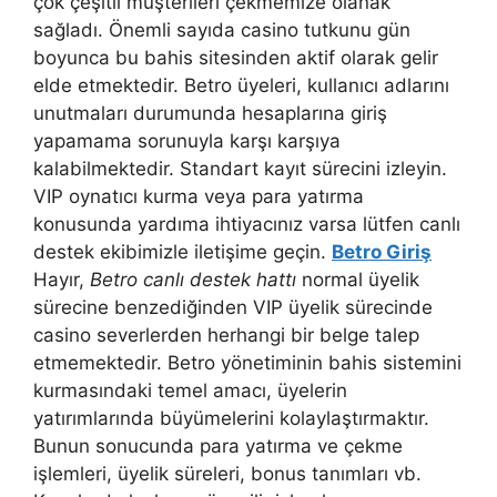
çok çeşitli müşterileri çekmemize olanak
sağladı. Önemli sayıda casino tutkunu gün
boyunca bu bahis sitesinden aktif olarak gelir
elde etmektedir. Betro üyeleri, kullanıcı adlarını
unutmaları durumunda hesaplarına giriş
yapamama sorunuyla karşı karşıya
kalabilmektedir. Standart kayıt sürecini izleyin.
VIP oynatıcı kurma veya para yatırma
konusunda yardıma ihtiyacınız varsa lütfen canlı
destek ekibimizle iletişime geçin.
Betro Giriş
Hayır,
Betro canlı destek hattı
normal üyelik
sürecine benzediğinden VIP üyelik sürecinde
casino severlerden herhangi bir belge talep
etmemektedir. Betro yönetiminin bahis sistemini
kurmasındaki temel amacı, üyelerin
yatırımlarında büyümelerini kolaylaştırmaktır.
Bunun sonucunda para yatırma ve çekme
işlemleri, üyelik süreleri, bonus tanımları vb.