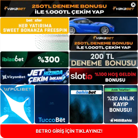
×
BETRO GİRİŞ İÇİN TIKLAYINIZ!