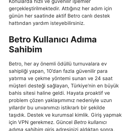
Konularda hızlı ve güvenilir işlemler
gerçekleştirilmektedir. Attığınız her adım için
günün her saatinde aktif Betro canlı destek
hattından yardım isteyebilirsiniz.
Betro Kullanıcı Adıma
Sahibim
Betro, her ay önemli ödüllü turnuvalara ev
sahipliği yapan, 10’dan fazla güvenilir para
yatırma ve çekme yöntemi sunan ve 24 saat
müşteri desteği sağlayan, Türkiye’nin en büyük
bahis sitesi haline geldi. Hayata proaktif ve
problem çözen yaklaşımımız nedeniyle uzun
yıllardır bu unvanımızı istikrarlı bir şekilde
taşıdık. Destek ve kurumsal kimlik. Giriş yapmak
için VPN gerekmez. Güncel
Betro kullanıcı
adıma sahibim
giriş adresinizi aldıktan sonra,