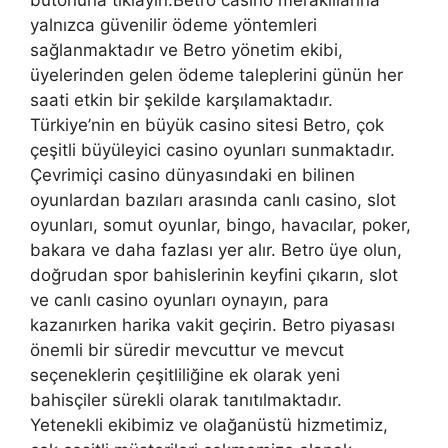
butonuna tıklayın.Betro casino meraklılarına
yalnızca güvenilir ödeme yöntemleri
sağlanmaktadır ve Betro yönetim ekibi,
üyelerinden gelen ödeme taleplerini günün her
saati etkin bir şekilde karşılamaktadır.
Türkiye’nin en büyük casino sitesi Betro, çok
çeşitli büyüleyici casino oyunları sunmaktadır.
Çevrimiçi casino dünyasındaki en bilinen
oyunlardan bazıları arasında canlı casino, slot
oyunları, somut oyunlar, bingo, havacılar, poker,
bakara ve daha fazlası yer alır. Betro üye olun,
doğrudan spor bahislerinin keyfini çıkarın, slot
ve canlı casino oyunları oynayın, para
kazanırken harika vakit geçirin. Betro piyasası
önemli bir süredir mevcuttur ve mevcut
seçeneklerin çeşitliliğine ek olarak yeni
bahisçiler sürekli olarak tanıtılmaktadır.
Yetenekli ekibimiz ve olağanüstü hizmetimiz,