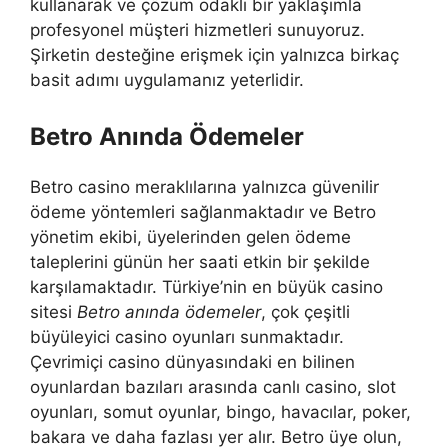
kullanarak ve çözüm odaklı bir yaklaşımla
profesyonel müşteri hizmetleri sunuyoruz.
Şirketin desteğine erişmek için yalnızca birkaç
basit adımı uygulamanız yeterlidir.
Betro Anında Ödemeler
Betro casino meraklılarına yalnızca güvenilir
ödeme yöntemleri sağlanmaktadır ve Betro
yönetim ekibi, üyelerinden gelen ödeme
taleplerini günün her saati etkin bir şekilde
karşılamaktadır. Türkiye’nin en büyük casino
sitesi
Betro anında ödemeler
, çok çeşitli
büyüleyici casino oyunları sunmaktadır.
Çevrimiçi casino dünyasındaki en bilinen
oyunlardan bazıları arasında canlı casino, slot
oyunları, somut oyunlar, bingo, havacılar, poker,
bakara ve daha fazlası yer alır. Betro üye olun,