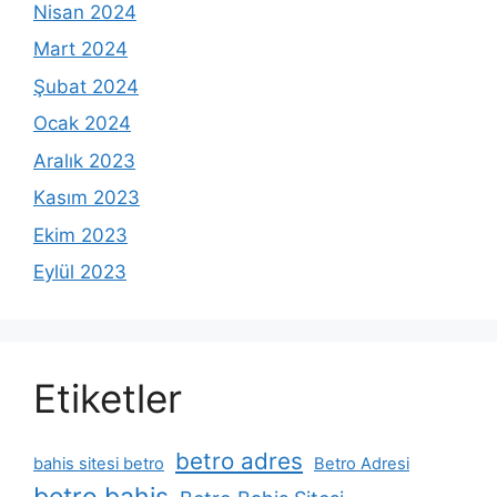
Nisan 2024
Mart 2024
Şubat 2024
Ocak 2024
Aralık 2023
Kasım 2023
Ekim 2023
Eylül 2023
Etiketler
betro adres
bahis sitesi betro
Betro Adresi