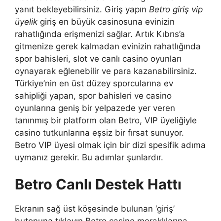
yanıt bekleyebilirsiniz. Giriş yapın
Betro giriş vip
üyelik
giriş en büyük casinosuna evinizin
rahatlığında erişmenizi sağlar. Artık Kıbrıs’a
gitmenize gerek kalmadan evinizin rahatlığında
spor bahisleri, slot ve canlı casino oyunları
oynayarak eğlenebilir ve para kazanabilirsiniz.
Türkiye’nin en üst düzey sporcularına ev
sahipliği yapan, spor bahisleri ve casino
oyunlarına geniş bir yelpazede yer veren
tanınmış bir platform olan Betro, VIP üyeliğiyle
casino tutkunlarına eşsiz bir fırsat sunuyor.
Betro VIP üyesi olmak için bir dizi spesifik adıma
uymanız gerekir. Bu adımlar şunlardır.
Betro Canlı Destek Hattı
Ekranın sağ üst köşesinde bulunan ‘giriş’