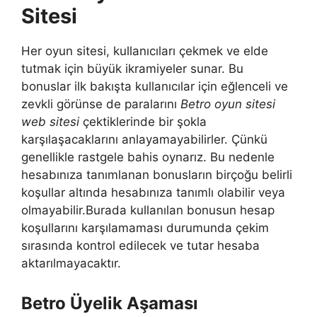
Sitesi
Her oyun sitesi, kullanıcıları çekmek ve elde
tutmak için büyük ikramiyeler sunar. Bu
bonuslar ilk bakışta kullanıcılar için eğlenceli ve
zevkli görünse de paralarını
Betro oyun sitesi
web sitesi
çektiklerinde bir şokla
karşılaşacaklarını anlayamayabilirler. Çünkü
genellikle rastgele bahis oynarız. Bu nedenle
hesabınıza tanımlanan bonusların birçoğu belirli
koşullar altında hesabınıza tanımlı olabilir veya
olmayabilir.Burada kullanılan bonusun hesap
koşullarını karşılamaması durumunda çekim
sırasında kontrol edilecek ve tutar hesaba
aktarılmayacaktır.
Betro Üyelik Aşaması