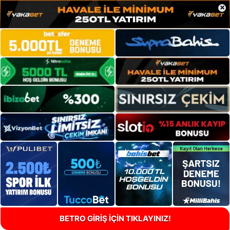
×
BETRO GİRİŞ İÇİN TIKLAYINIZ!