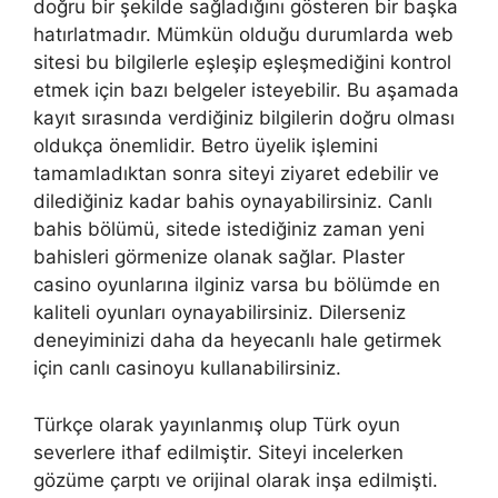
doğru bir şekilde sağladığını gösteren bir başka
hatırlatmadır. Mümkün olduğu durumlarda web
sitesi bu bilgilerle eşleşip eşleşmediğini kontrol
etmek için bazı belgeler isteyebilir. Bu aşamada
kayıt sırasında verdiğiniz bilgilerin doğru olması
oldukça önemlidir. Betro üyelik işlemini
tamamladıktan sonra siteyi ziyaret edebilir ve
dilediğiniz kadar bahis oynayabilirsiniz. Canlı
bahis bölümü, sitede istediğiniz zaman yeni
bahisleri görmenize olanak sağlar. Plaster
casino oyunlarına ilginiz varsa bu bölümde en
kaliteli oyunları oynayabilirsiniz. Dilerseniz
deneyiminizi daha da heyecanlı hale getirmek
için canlı casinoyu kullanabilirsiniz.
Türkçe olarak yayınlanmış olup Türk oyun
severlere ithaf edilmiştir. Siteyi incelerken
gözüme çarptı ve orijinal olarak inşa edilmişti.