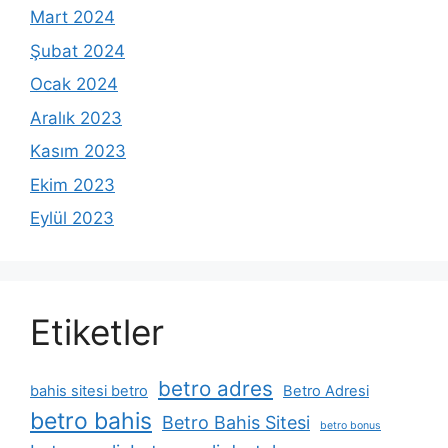
Mart 2024
Şubat 2024
Ocak 2024
Aralık 2023
Kasım 2023
Ekim 2023
Eylül 2023
Etiketler
betro adres
bahis sitesi betro
Betro Adresi
betro bahis
Betro Bahis Sitesi
betro bonus