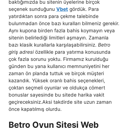
baktığımızda bu sitenin üyelerine birçok
seçenek sunduğunu
Vbet
gördük. Para
yatırdıktan sonra para çekme talebinde
bulunmadan önce bazı kuralları bilmeniz gerekir.
Aynı kupona birden fazla bahis koymayın veya
sitenin belirlediği limitleri aşmayın. Zamanla
bazı klasik kurallarla karşılaşabilirsiniz.
Betro
giriş adresi
özellikle para yatırma konusunda
çok fazla sorunu yoktu. Firmamız kurulduğu
günden bu yana kullanıcı memnuniyetini her
zaman ön planda tuttuk ve birçok müşteri
kazandık. Yüksek oranlı bahis seçenekleri,
çoktan seçmeli oyunlar ve oldukça cömert
bonuslar sayesinde bu sitede harika vakit
geçireceksiniz.Aksi takdirde site uzun zaman
önce kapatılmış olurdu.
Betro Oyun Sitesi Web