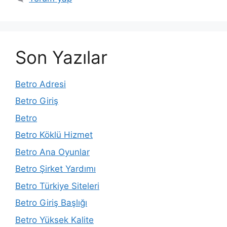
Son Yazılar
Betro Adresi
Betro Giriş
Betro
Betro Köklü Hizmet
Betro Ana Oyunlar
Betro Şirket Yardımı
Betro Türkiye Siteleri
Betro Giriş Başlığı
Betro Yüksek Kalite