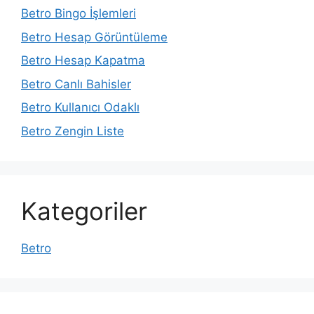
Betro Bingo İşlemleri
Betro Hesap Görüntüleme
Betro Hesap Kapatma
Betro Canlı Bahisler
Betro Kullanıcı Odaklı
Betro Zengin Liste
Kategoriler
Betro