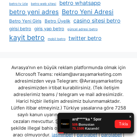
betro whatsapp
betro tv izle
betro web sitesi
betro yeni adres
Betro Yeni Adresi
casino sitesi betro
Betro Yeni Giriş
Betro Üyelik
girisi betro
giris yap betro
güncel adresi betro
kayit betro
twitter betro
mobil betro
Avrasya'nın en büyük reklam platformunda olmak için
Microsoft Teams:
reklam@avrasyamarketing.com
adresimizden veya Telegram: @Avrasyamarketing
adresimizden irtibat kurabilirsiniz. (Tek iletişim
adreslerimiz teams / telegram ve mail adresimizdir.
Harici hiçbir iletişim adresimiz bulunmamaktadır.
Lütfen itibar etmeyiniz.) Türkiye yasalarına göre 7258
sayılı kanun uyarınca yasa dışı bahis oynamanın
cezaları mevcuttur. Şu an bulunduğunuz site hiç bir
şekilde illegal bahis oyunları oynatmıyor ve oynamaya
aracı olmuyordur.
jasminbet
|
parolabet
|
parolabet
|