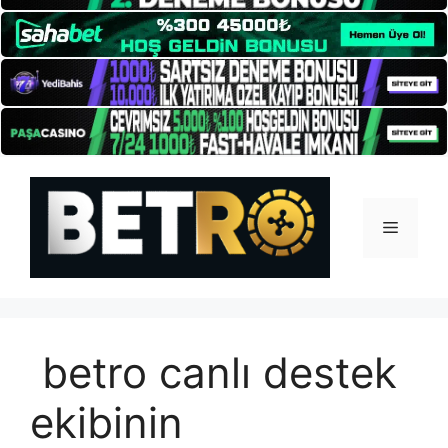
İçeriğe
atla
Menü
betro canlı destek
ekibinin