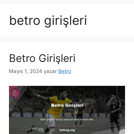
betro girişleri
Betro Girişleri
Mayıs 1, 2024
yazar
Betro