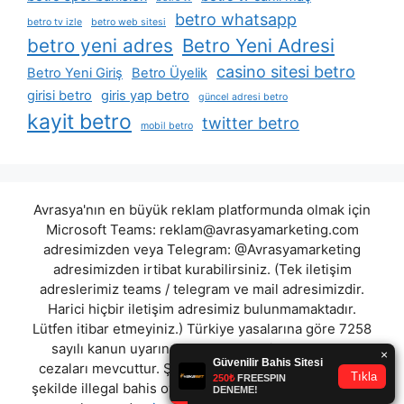
betro whatsapp
betro tv izle
betro web sitesi
betro yeni adres
Betro Yeni Adresi
casino sitesi betro
Betro Yeni Giriş
Betro Üyelik
girisi betro
giris yap betro
güncel adresi betro
kayit betro
twitter betro
mobil betro
Avrasya'nın en büyük reklam platformunda olmak için
Microsoft Teams:
reklam@avrasyamarketing.com
adresimizden veya Telegram: @Avrasyamarketing
adresimizden irtibat kurabilirsiniz. (Tek iletişim
adreslerimiz teams / telegram ve mail adresimizdir.
Harici hiçbir iletişim adresimiz bulunmamaktadır.
Lütfen itibar etmeyiniz.) Türkiye yasalarına göre 7258
sayılı kanun uyarınca yasa dışı bahis oynamanın
cezaları mevcuttur. Şu an bulunduğunuz site hiç bir
şekilde illegal bahis oyunları oynatmıyor ve oynamaya