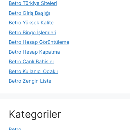
Betro Türkiye Siteleri
Betro Giriş Başlığı
Betro Yüksek Kalite
Betro Bingo İşlemleri
Betro Hesap Görüntüleme
Betro Hesap Kapatma
Betro Canlı Bahisler
Betro Kullanıcı Odaklı
Betro Zengin Liste
Kategoriler
Betro