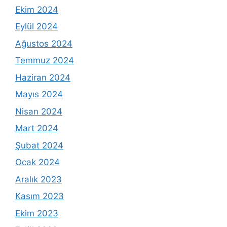
Ekim 2024
Eylül 2024
Ağustos 2024
Temmuz 2024
Haziran 2024
Mayıs 2024
Nisan 2024
Mart 2024
Şubat 2024
Ocak 2024
Aralık 2023
Kasım 2023
Ekim 2023