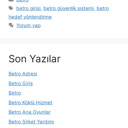
Etiketler
betro girisi
,
betro güvenlik sistemi
,
betro
hedef yönlendirme
Yorum yap
Son Yazılar
Betro Adresi
Betro Giriş
Betro
Betro Köklü Hizmet
Betro Ana Oyunlar
Betro Şirket Yardımı