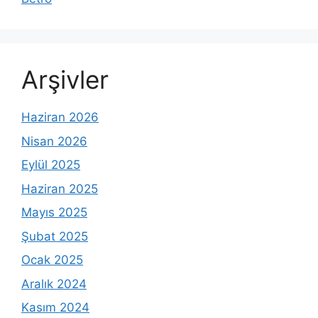
Arşivler
Haziran 2026
Nisan 2026
Eylül 2025
Haziran 2025
Mayıs 2025
Şubat 2025
Ocak 2025
Aralık 2024
Kasım 2024