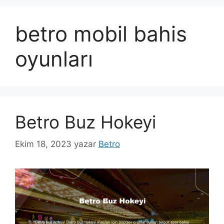
betro mobil bahis
oyunları
Betro Buz Hokeyi
Ekim 18, 2023
yazar
Betro