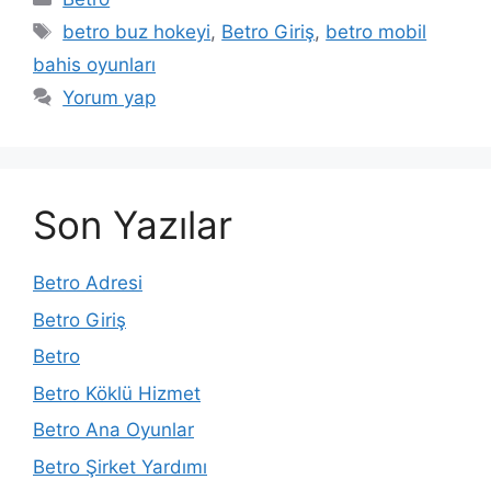
Etiketler
betro buz hokeyi
,
Betro Giriş
,
betro mobil
bahis oyunları
Yorum yap
Son Yazılar
Betro Adresi
Betro Giriş
Betro
Betro Köklü Hizmet
Betro Ana Oyunlar
Betro Şirket Yardımı