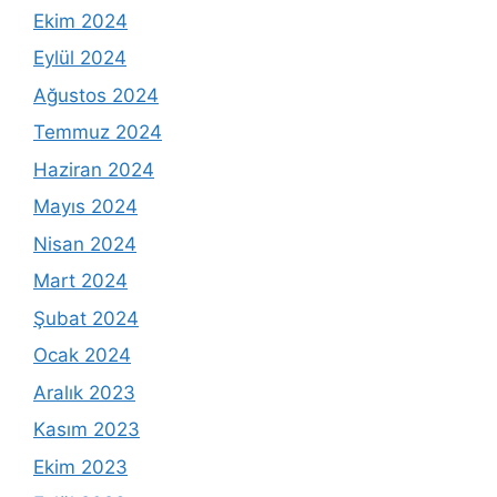
Ekim 2024
Eylül 2024
Ağustos 2024
Temmuz 2024
Haziran 2024
Mayıs 2024
Nisan 2024
Mart 2024
Şubat 2024
Ocak 2024
Aralık 2023
Kasım 2023
Ekim 2023