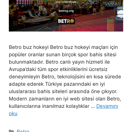
Betro buz hokeyi Betro buz hokeyi maçları için
popüler oranlar sunan birçok spor bahis sitesi
bulunmaktadır. Betro canlı yayın hizmeti ile
Avrupa’daki tüm spor etkinliklerini ücretsiz
deneyimleyin Betro, teknolojisini en kısa sürede
adapte ederek Türkiye pazarındaki en iyi
uluslararası bahis siteleri arasında öne çıkıyor.
Modern zamanların en iyi web sitesi olan Betro,
kullanıcılarına inanılmaz kolaylıklar …
Devamını
oku
Kategoriler
Betro