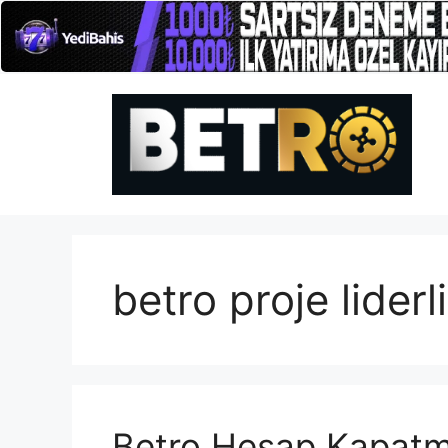
İçeriğe
atla
betro proje liderli
Betro Hesap Kapat