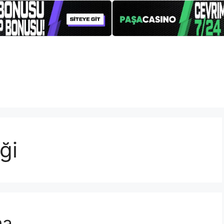
ği
ma