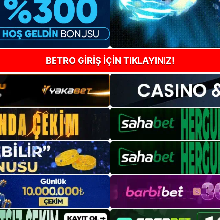
BETRO GİRİŞ İÇİN TIKLAYINIZ!