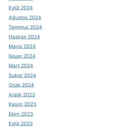
Eylül 2024
Ağustos 2024
Temmuz 2024
Haziran 2024
Mayıs 2024
Nisan 2024
Mart 2024
Şubat 2024
Ocak 2024
Aralık 2023
Kasım 2023
Ekim 2023
Eylül 2023