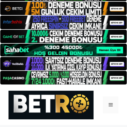
İçeriğe
atla
Menü