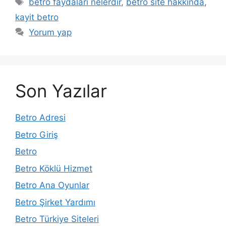
Etiketler
betro faydaları nelerdir
,
betro site hakkında
,
kayit betro
Yorum yap
Son Yazılar
Betro Adresi
Betro Giriş
Betro
Betro Köklü Hizmet
Betro Ana Oyunlar
Betro Şirket Yardımı
Betro Türkiye Siteleri