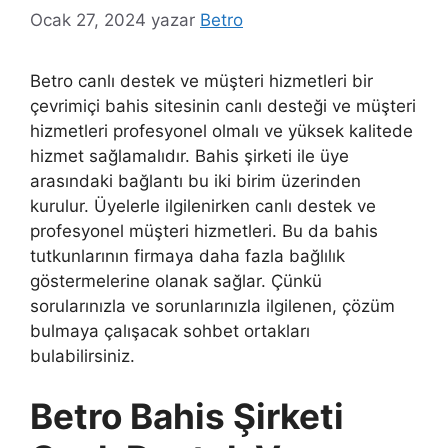
Ocak 27, 2024
yazar
Betro
Betro canlı destek ve müşteri hizmetleri bir
çevrimiçi bahis sitesinin canlı desteği ve müşteri
hizmetleri profesyonel olmalı ve yüksek kalitede
hizmet sağlamalıdır. Bahis şirketi ile üye
arasındaki bağlantı bu iki birim üzerinden
kurulur. Üyelerle ilgilenirken canlı destek ve
profesyonel müşteri hizmetleri. Bu da bahis
tutkunlarının firmaya daha fazla bağlılık
göstermelerine olanak sağlar. Çünkü
sorularınızla ve sorunlarınızla ilgilenen, çözüm
bulmaya çalışacak sohbet ortakları
bulabilirsiniz.
Betro Bahis Şirketi