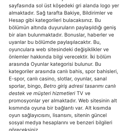
sayfasında sol üst köşedeki gri alanda logo yer
almaktadır. Sağ tarafta Bakiye, Bildirimler ve
Hesap gibi kategorileri bulacaksınız. Bu
bölümün altında duyuruların paylaşıldığı geniş
bir alan bulunmaktadır. Bonuslar, haberler ve
uyarılar bu bölümde paylaşılacaktır. Bu,
oyunculara web sitesindeki değişiklikler ve
önlemler hakkında bilgi verecektir. İki bölüm
arasında Oyunlar kategorisi bulunur. Bu
kategoriler arasında canlı bahis, spor bahisleri,
E-spor, canlı casino, slotlar, oyunlar, sanal
sporlar, bingo,
Betro giriş adresi tasarımı canlı
destek ve müşteri hizmetleri
TV ve
promosyonlar yer almaktadır. Web sitesinin alt
kısmında oyuna bir bağlantı var. Alt kısımda
oyun sağlayıcısını, lisansını, sitenin güncel
sosyal medya hesaplarını ve benzeri bilgileri
göreceksiniz.