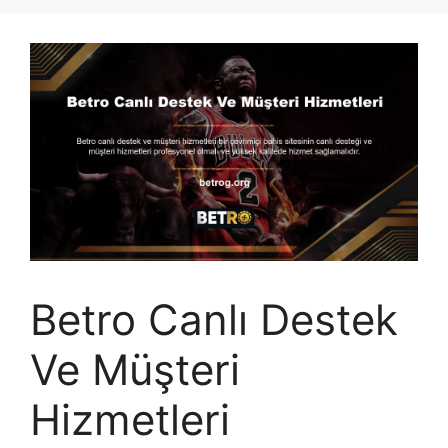
Betro Canlı Destek
Ve Müşteri
Hizmetleri