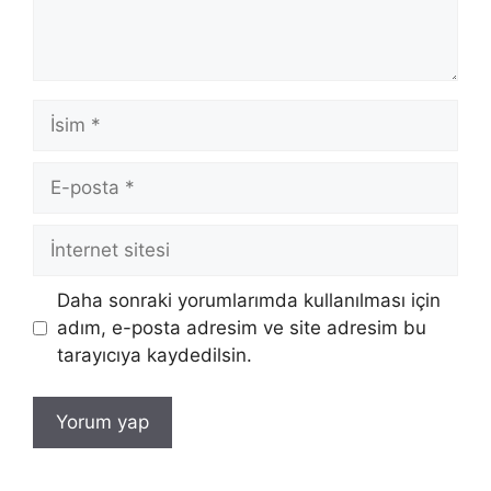
İsim
E-
posta
İnternet
sitesi
Daha sonraki yorumlarımda kullanılması için
adım, e-posta adresim ve site adresim bu
tarayıcıya kaydedilsin.